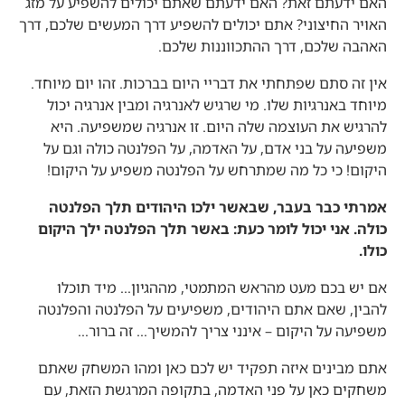
האם ידעתם זאת? האם ידעתם שאתם יכולים להשפיע על מזג
האויר החיצוני? אתם יכולים להשפיע דרך המעשים שלכם, דרך
האהבה שלכם, דרך ההתכווננות שלכם.
אין זה סתם שפתחתי את דבריי היום בברכות. זהו יום מיוחד.
מיוחד באנרגיות שלו. מי שרגיש לאנרגיה ומבין אנרגיה יכול
להרגיש את העוצמה שלה היום. זו אנרגיה שמשפיעה. היא
משפיעה על בני אדם, על האדמה, על הפלנטה כולה וגם על
היקום! כי כל מה שמתרחש על הפלנטה משפיע על היקום!
אמרתי כבר בעבר, שבאשר ילכו היהודים תלך הפלנטה
כולה. אני יכול לומר כעת: באשר תלך הפלנטה ילך היקום
כולו.
אם יש בכם מעט מהראש המתמטי, מההגיון… מיד תוכלו
להבין, שאם אתם היהודים, משפיעים על הפלנטה והפלנטה
משפיעה על היקום – אינני צריך להמשיך… זה ברור…
אתם מבינים איזה תפקיד יש לכם כאן ומהו המשחק שאתם
משחקים כאן על פני האדמה, בתקופה המרגשת הזאת, עם