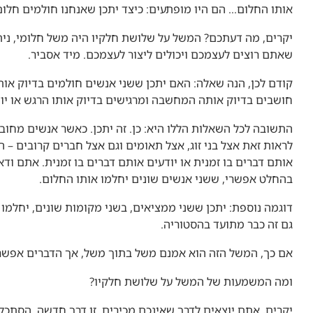
אותו החלום… הם היו מופתעים: כיצד יתכן שאנחנו חולמים חלו
יקרים, מה דעתכם? המשל על שלושת חלקיו היה משל חלומי, נית
שאתם רוצים לעצמכם ויכולים ליצור לעצמכם. מיד אסביר.
קודם לכן, הנה שאלה: האם יתכן ששני אנשים חולמים בדיוק או
חושבים בדיוק אותה המחשבה ומרגישים בדיוק אותו הרגש או יודע
התשובה לכל השאלות הללו היא: כן. זה יתכן. כאשר אנשים מחובר
לראות זאת אצל בני זוג, אצל תאומים וגם אצל חברים קרובים – 
אותם דברים בו זמנית או יודעים אותם דברים בו זמנית. אתם ודאי
בהחלט אפשרי, ששני אנשים שונים יחלמו אותו החלום.
דוגמה נוספת: יתכן ששני ממציאים, בשני מקומות שונים, יחלמו
גם זה כבר מתועד בהסטוריה.
אם כך, המשל הזה הוא אמנם משל בתוך משל, אך הדברים אפשרי
ומה המשמעות של המשל על שלושת חלקיו?
יקרים, אתם יוצאים לדרך שאינכם מכירים. זו דרך חדשה. הסתכל