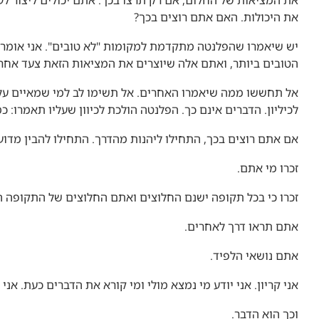
את המציאות של החלום, אם רק תרצו בכך. אתם יכולים ליצור ל
את היכולות. האם אתם רוצים בכך?
יש שיאמרו שהפלנטה מתקדמת למקומות "לא טובים". אני אומר
הטובים ביותר, ואתם אלה שיוצרים את המציאות הזאת צעד אחר 
אל תחששו ממה שיאמרו האחרים. אל תשימו לב למי שמאיים על
לכיליון. הדברים אינם כך. הפלנטה הולכת לכיוון שעליו תאמרו: כ
אם אתם רוצים בכך, התחילו ליהנות מהדרך. התחילו להבין מדו
זכרו מי אתם.
זכרו כי בכל תקופה ישנם החלוצים ואתם החלוצים של התקופה ה
אתם תראו דרך לאחרים.
אתם נושאי הלפיד.
אני קריון. אני יודע מי נמצא מולי ומי קורא את הדברים כעת. אני 
וכך הוא הדבר.