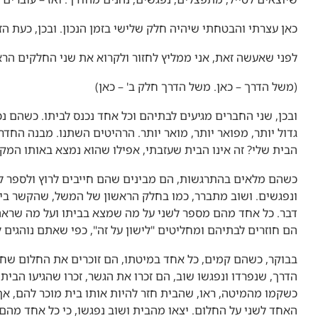
כאן עצרתי והבטחתי שיהיה חלק שלישי בזמן הנכון. ובכן, כעת ה
לפני שאעשה זאת, אני ממליץ לחזור ולקרוא את שני החלקים הר
(משל הדרך –
כאן
. משל הדרך חלק ב' –
כאן
)
ובכן, שני החברים מגיעים לבתיהם וכל אחד נכנס לביתו. כשהם נכ
גדול יותר, מפואר יותר, מואר יותר. הרהיטים השתנו. מבנה החד
הבית שלי? זה אינו הבית שעזבתי, אפילו שהוא נמצא באותו המקו
כשהם מלאים בהתרגשות, הם מבינים שהם חייבים לרוץ ולספר ל
ונפגשים. ושוב מתברר, כמו בחלק הראשון של המשל, שהקשר בינ
דבר. כל אחד מהם מספר לשני על מה שמצא בביתו ועל מה שראה ש
הם חוזרים לבתיהם ומחליטים "לישון על זה", כפי שאתם נוהגים ל
בבוקר, כשהם קמים, כל אחד במיטתו, הם זוכרים את החלום שחלמ
הדרך, שנפרדו ונפגשו שוב, הם זכרו את הגשר, זכרו שהגיעו הביתה
כשקמו מהמיטה, ראו, שהבית חזר להיות אותו בית מוכר להם, אך
האחד לשני על החלום. יצאו מהבית ושוב נפגשו, כי כל אחד מה