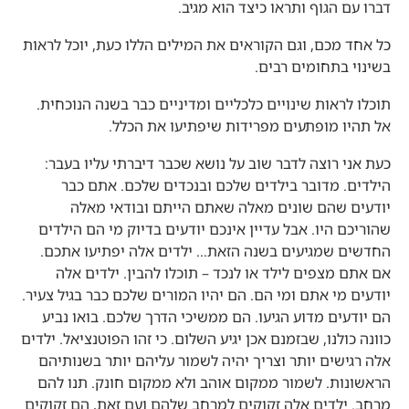
דברו עם הגוף ותראו כיצד הוא מגיב.
כל אחד מכם, וגם הקוראים את המילים הללו כעת, יוכל לראות
בשינוי בתחומים רבים.
תוכלו לראות שינויים כלכליים ומדיניים כבר בשנה הנוכחית.
אל תהיו מופתעים מפרידות שיפתיעו את הכלל.
כעת אני רוצה לדבר שוב על נושא שכבר דיברתי עליו בעבר:
הילדים. מדובר בילדים שלכם ובנכדים שלכם. אתם כבר
יודעים שהם שונים מאלה שאתם הייתם ובודאי מאלה
שהוריכם היו. אבל עדיין אינכם יודעים בדיוק מי הם הילדים
החדשים שמגיעים בשנה הזאת… ילדים אלה יפתיעו אתכם.
אם אתם מצפים לילד או לנכד – תוכלו להבין. ילדים אלה
יודעים מי אתם ומי הם. הם יהיו המורים שלכם כבר בגיל צעיר.
הם יודעים מדוע הגיעו. הם ממשיכי הדרך שלכם. בואו נביע
כוונה כולנו, שבזמנם אכן יגיע השלום. כי זהו הפוטנציאל. ילדים
אלה רגישים יותר וצריך יהיה לשמור עליהם יותר בשנותיהם
הראשונות. לשמור ממקום אוהב ולא ממקום חונק. תנו להם
מרחב. ילדים אלה זקוקים למרחב שלהם ועם זאת, הם זקוקים