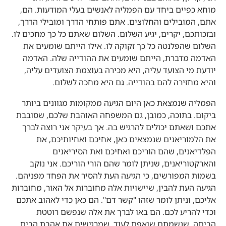
מוחא כפיים ביחד עם הפמליה לאנשים בעלי המודעות. הם,
אתם, המובילים והחלוצים. אתם פותחי הדרך ומובילי הדרך,
ובזכותכם, יקרים, יגיע השלום. השלום שאתם כל כך מחכים לו.
השלום שהפלנטה כל כך זקוקה לו. אילו הייתם שומעים את
האדמה מדברת, הייתם שומעים את ההודייה שלה. האדמה
יודעת מי הצועד עליה, היא מכירה בעוצמת הצועדים עליה,
והיא מחזירה להם בהודייה. גם היא מחכה לשלום.
הפמליה שנמצאת כאן היום הגיעה ממקומות מגוונים ביותר
ביקום. בתוכה, כמובן, גם המשפחה האוהבת שלכם, שסובבת
אתכם ושאתם יכולים להרגיש בה. אך בעיקר אני רוצה לברך
את הלמוריאנים שנמצאים כאן, אחיכם ואחיותיכם, את
הפלדיאנים, שהם הוריכם ואחיכם ואת הסיריאנים
והארקטוריאנים, שניתן לומר שהם הורי הוריכם. אני נוקב
בשמות המפורשים, כי הגיעה העת להסיר את הפחד מפניהם.
הגיעה העת להבין, שיישויות אלה מחוברות אל האור, מחוברות
אליכם, וניתן לומר שזהו "קשר דם". הם כאן כדי לאהוב אתכם
וכדי להריע לכם. הם באו לברך את אלה שנפשם רוטטת
הביתה, שנשמתם שואפת לעוד, שמרגישים את אהבת הבית