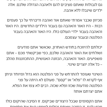
גם לגבולות שאתם מציבים להם ולאהבה הגדולה שלכם. אלה
ילדים שינבלו ללא אהבה.
מכיוון שכבר אמרתי שאתם אור ואהבה ודיברתי על כך פעמים
רבות – היו האור והאהבה גם בעבור הילדים החדשים. היו האור
והאהבה בעבור ילדי העולם כולו. היו האור והאהבה בעבור
הפלנטה ובעבור עצמכם.
יכולתם להיווכח בחודש האחרון, שכאשר אתם מודעים
ושולחים את האור והאהבה שלכם, כפי שביקשתי מכם – אתם
משפיעים. האור והאהבה, הכוונה האנושית, ההתכווננות מהלב
– כל אלה יוצרים שינוי.
אף לקרוא לו "פלא" או "קסם". מעולם לא היתה על פני
הפלנטה מודעות שכזו ופלא שכזה. רבים לא צפו את הפלא.
אתם יצרתם אותו!
אתם הקסומים שבכל היצורים שביקום. זו הסיבה שהיקום כולו
מריע לכם. זו הסיבה שאתם יכולים לשמוע כעת את מחיאות