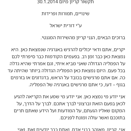
תקשור קריון מיום 30.1.2014
שינויים, תמורות ופרידות
ע"י דורית ישראל
ברוכים הבאים, הנני קריון מהשירות המגנטי.
יקרים, אתם ודאי יכולים להרגיש באנרגיה שנמצאת כאן. היא
נמצאת כאן כבר זמן רב. בפעמים הקודמות כבר סיפרתי לכם
על הפמליה הגדולה שאני מביא איתי, וגם אמרתי שהיא גדלה
בכל פעם. היום נמצאת כאן הפמליה הגדולה ביותר שהיתה עד
כה. אם אתם מרגישים בכובד על הראש, בדגדוגים או בזרמים
בגוף – דעו, כי אתם מרגישים באנרגיה של הפמליה.
אני יודע מי נמצא כאן. אני יודע מי שמע את הקריאה להגיע
לכאן בפעם הזאת וברצוני לברך אתכם. לברך על הדרך, על
המקום שאליו הגעתם, על המודעות ועל הידע שאתם תרים
בתוככם ואשר עולה ומונח לפניכם.
אני, קריון, מאוהב בבני אדם, ואתם כבר יודעים זאת, ואני