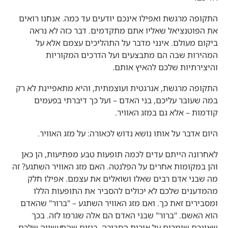
התקופה מרגשת ואפילו אינכם יודעים עד כמה. אנחנו רואים
את הפוטנציאל שאליו אתם מתקדמים. דבר כזה לא נראה
ביקום מעולם. אינני מדבר על התהליכים עצמם אלא על
המהירות שבה הם מתבצעים ועל הדרכים המקוריות
והיצירתיות שלכם להאיץ אותם.
התקופה מרגשת, אנרגטית ועוצמתית, והיא מתאפיינת לא רק
במה שעובר עליכם, בני האדם – ועל כך דיברתי בפעמים
קודמות – אלא גם במזג האוויר.
היום אדבר על אותו נושא נדוש לכאורה: על מזג האוויר.
לאחרונה הייתם עדים לכמה תופעות טבע מפתיעות, הן כאן
והן במקומות אחרים על הפלנטה. האם מזג האוויר השתגע? זה
מה שבני אדם רבים שאלו ושואלים את עצמם. אפילו חלק
מהמדענים שלכם לא יכולים להסביר את התופעות הללו
ומסבירים זאת כך. ואם מזג האוויר השתגע – "ברור" שהאדם
הוא האשם. "ברור" שבני האדם הם אלה שגרמו לזה. בכך
שאינכם שומרים על איכות הסביבה, בגזים שהתעשייה שלכם