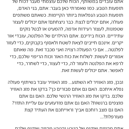
אתם עובדים במשותף, הכוח שלכם עוצמתי מעבר לכוח של
תופעות הטבע. כמו שאמרתי כאן בעבר: אתם, בני האדם,
תופעות הטבע הנפלאות ביותר הקיימות. כשאתם משתפים
פעולה, אתם יכולים לנצח. כבר ניצחתם! אתם יכולים לעצור
שטפונות, לעצור רעידות אדמה, להמעיט או לבטל נזקים
עתידיים. הכוח בידיכם. אתם ההילרים של הפלנטה, עובדי אור
יקרים. אינכם חייבים לצאת לשטח ולאסוף בקבוקים, כדי לעזור
לפלנטה… אם כי הפעולה רצויה ואני מכבד זאת. מה שאתם
אמורים לעשות: לשלוח את כוח האור וכוח הריפוי שלכם, כדי
לרפא את הפלנטה ולעזור לה, כדי לעצור, כדי לשחרר, כדי
לאפשר. אתם יכולים לעשות זאת.
ובכן, מזג האוויר לא השתגע… מזג האוויר עובד בשיתוף פעולה
נפלא איתכם. האם גם אתם סבורים כך? בדקו את מזג האוויר
שלכם. בדקו את מזג האוויר הרגשי שלכם. האם גם אתם
מוצפים ברגשות? האם גם אתם מזדעזעים עם עליית התדר?
האם גם מצב רוחכם אביך וראייתכם את העתיד קצת
מעורפלת?…
אתם מהווים שיקוף של הטבע והטבע מהווה שיקוף שלכם.