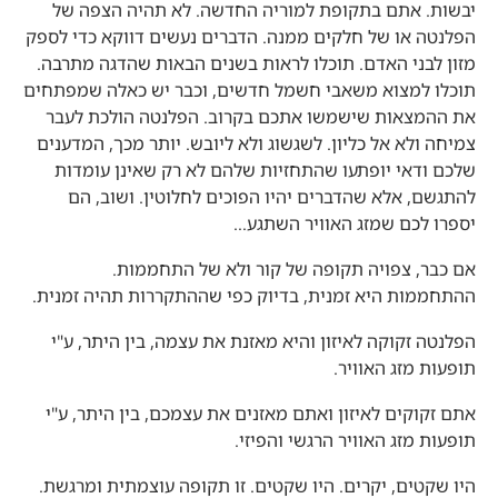
יבשות. אתם בתקופת למוריה החדשה. לא תהיה הצפה של
הפלנטה או של חלקים ממנה. הדברים נעשים דווקא כדי לספק
מזון לבני האדם. תוכלו לראות בשנים הבאות שהדגה מתרבה.
תוכלו למצוא משאבי חשמל חדשים, וכבר יש כאלה שמפתחים
את ההמצאות שישמשו אתכם בקרוב. הפלנטה הולכת לעבר
צמיחה ולא אל כליון. לשגשוג ולא ליובש. יותר מכך, המדענים
שלכם ודאי יופתעו שהתחזיות שלהם לא רק שאינן עומדות
להתגשם, אלא שהדברים יהיו הפוכים לחלוטין. ושוב, הם
יספרו לכם שמזג האוויר השתגע…
אם כבר, צפויה תקופה של קור ולא של התחממות.
ההתחממות היא זמנית, בדיוק כפי שההתקררות תהיה זמנית.
הפלנטה זקוקה לאיזון והיא מאזנת את עצמה, בין היתר, ע"י
תופעות מזג האוויר.
אתם זקוקים לאיזון ואתם מאזנים את עצמכם, בין היתר, ע"י
תופעות מזג האוויר הרגשי והפיזי.
היו שקטים, יקרים. היו שקטים. זו תקופה עוצמתית ומרגשת.