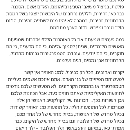
פולטת, בניצול משאבי הטבע ובזיהומם. האדם אשם. הסכנה
כבר כאן. זהירות, חלקים נרחבים של היבשות יוצפו בשל המסת
הולך וגובר ומייבש. כדור הארץ מתחמם.
כמה פעמים שמעתם את כל האזהרות הללו? אזהרות שמגיעות
מאנשים מלומדים, שניתן לסמוך עליהם, כי הם מדענים, כי הם
חוקרים, כי הם יודעים. עובדה: הטמפרטורות גבוהות מהרגיל,
הקרחונים אכן נמסים, דגים נעלמים.
יקרים ואהובים, הכל רק כביכול. למזג האוויר אין קשר
למעשיהם הפיזיים של בני האדם. אתם אינכם אשמים בעליית
הטמפרטורה או בהמסת הקרחונים. לא המעשים שלכם גורמים
לתופעות האקלימיות שאתם חווים כעת. אבל הכוונות שלכם
אכן קשורות בכך… הכוונות של הקולקטיב האנושי הן אלה
שגורמות לכל התופעות הללו. כל תופעות מזג האוויר קשורות
בכיול מחדש של האנושות, בכיול מחדש של כל אחד מכם,
בכיול מחדש של הפלנטה וגם בכיול מחדש של היקום. כבר
אמרתי כאן, במקום הזה: באשר תלך הפלנטה – ילך היקום