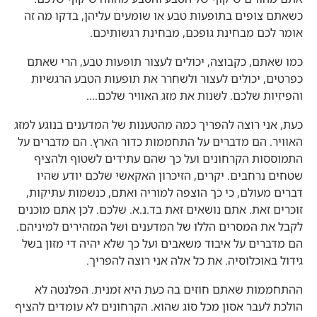
כשאתם צופים בתופעות טבע או שומעים עליהן, בדקו מה זה
אומר לכם מבחינת גופכם, מבחינת רגשותיכם.
כמו שאתם, כקבוצה, יכולים לעצור תופעות טבע, הרי שאתם
כפרטים, יכולים לעצור ולשחרר את תופעות הטבע הרגשיות
והפיזיות שלכם. לשנות את מזג האוויר שלכם….
האוויר. הם מדברים על התחממות כדור הארץ. הם מדברים על
התמוססות הקרחונים ועל כך שהם עתידים לשטוף ולהציף
שטחים נרחבים. יקרים, הזיכרון האקאשי שלכם יודע שהיו
דברים מעולם, כי כך הוצפה למוריה ואתם, כנשמות עתיקות,
זוכרים זאת. אתם נושאים זאת בד.נ.א. שלכם. לכן אתם מוכנים
לקבל את המסרים הללו של המדענים ושל המזהירים למיניהם.
הם מדברים על איבוד משאבים ועל כך שלא יהיה די מזון בשל
גידול באוכלוסיה. את כל אלה אני רוצה להפריך.
ההתחממות שאתם חוזים בה כעת היא זמנית. הפלנטה לא
הולכת לעבר אסון מכל סוג שהוא. הקרחונים לא עומדים להציף